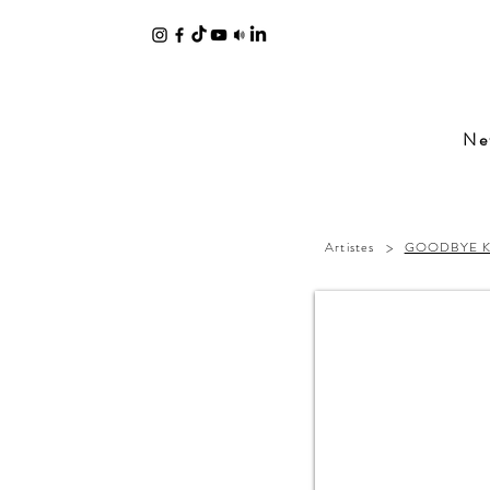
Ne
>
Artistes
GOODBYE K