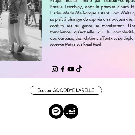
Projet musical mené par l’auteur-compos
Karelle Tremblay, dont le premier album 
Lucies Made Me évoque autant Tom Waits q
se plaît à changer de cap via un nouveau désir
conflits liés au genre se manifestent. Un
tranchante qu’actuelle où la complexité
douloureuse, des relations affectives se déploie
comme Mitski ou Snail Mail.
Écouter GOODBYE KARELLE