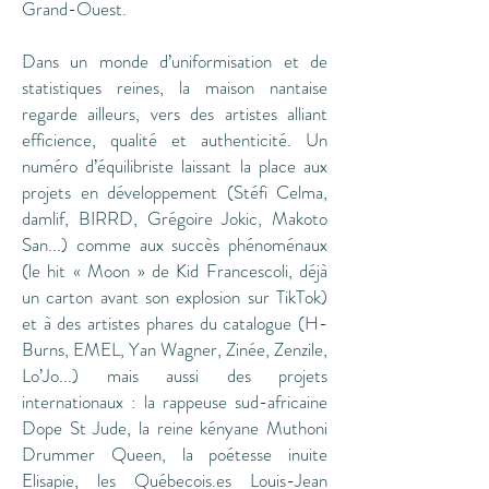
Grand-Ouest.
Dans un monde d’uniformisation et de
statistiques reines, la maison nantaise
regarde ailleurs, vers des artistes alliant
efficience, qualité et authenticité. Un
numéro d’équilibriste laissant la place aux
projets en développement (Stéfi Celma,
damlif, BIRRD, Grégoire Jokic, Makoto
San...) comme aux succès phénoménaux
(le hit « Moon » de Kid Francescoli, déjà
un carton avant son explosion sur TikTok)
et à des artistes phares du catalogue (H-
Burns, EMEL, Yan Wagner, Zinée, Zenzile,
Lo’Jo...) mais aussi des projets
internationaux : la rappeuse sud-africaine
Dope St Jude, la reine kényane Muthoni
Drummer Queen, la poétesse inuite
Elisapie, les Québecois.es Louis-Jean