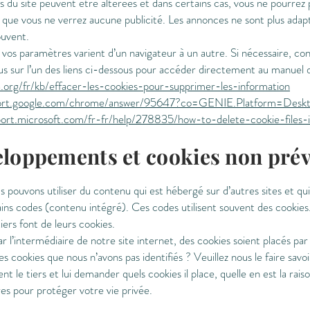
 du site peuvent être altérées et dans certains cas, vous ne pourrez p
as que vous ne verrez aucune publicité. Les annonces ne sont plus adap
ouvent.
 vos paramètres varient d’un navigateur à un autre. Si nécessaire, cons
s sur l’un des liens ci-dessous pour accéder directement au manuel 
la.org/fr/kb/effacer-les-cookies-pour-supprimer-les-information
port.google.com/chrome/answer/95647?co=GENIE.Platform=Deskt
port.microsoft.com/fr-fr/help/278835/how-to-delete-cookie-files-i
loppements et cookies non pré
 pouvons utiliser du contenu qui est hébergé sur d’autres sites et qu
ains codes (contenu intégré). Ces codes utilisent souvent des cookie
ers font de leurs cookies.
ar l’intermédiaire de notre site internet, des cookies soient placés pa
es cookies que nous n’avons pas identifiés ? Veuillez nous le faire savo
le tiers et lui demander quels cookies il place, quelle en est la raiso
res pour protéger votre vie privée.